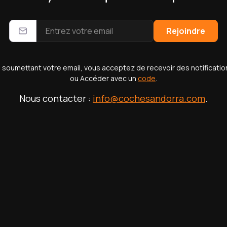
199
agen Golf
Pe
Rejoindre
pini
€ 
AD - Avinguda De Santa Coloma
 soumettant votre email, vous acceptez de recevoir des notificatio
ou Accéder avec un
code
.
Nous contacter :
info@cochesandorra.com
.