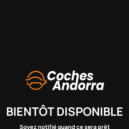
4X4
DDI
€ 
AD - Avinguda De Santa Coloma
BIENTÔT DISPONIBLE
km
Automatique
Diesel
1
165 cv
1
/
11
Soyez notifié quand ce sera prêt