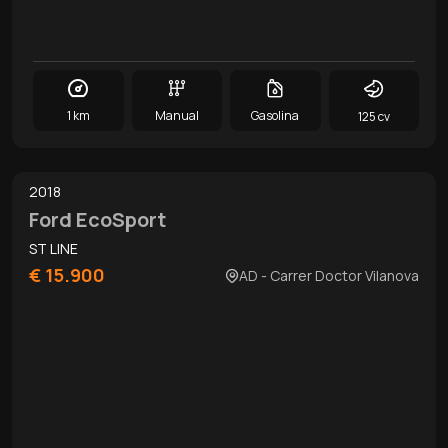
1 km
Manual
Gasolina
125 cv
0
/
13
2018
Ford EcoSport
ST LINE
€ 15.900
AD - Carrer Doctor Vilanova