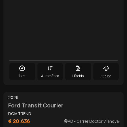
1 km
Automático
Híbrido
183 cv
0
/
9
2026
Ford Transit Courier
DCIV TREND
€ 20.636
AD - Carrer Doctor Vilanova