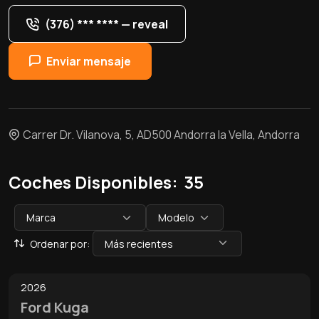
(376) *** ****
— reveal
Enviar mensaje
Carrer Dr. Vilanova, 5, AD500 Andorra la Vella, Andorra
Coches Disponibles:
35
Ordenar por:
0
/
11
2026
Ford Kuga