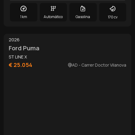
1 km
Automático
Gasolina
170 cv
0
/
16
2026
Ford Puma
ST LINE X
€ 25.054
AD - Carrer Doctor Vilanova