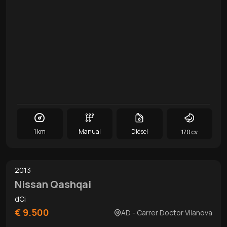
1 km
Manual
Diésel
170 cv
0
/
15
2013
Nissan Qashqai
dCi
€ 9.500
AD - Carrer Doctor Vilanova