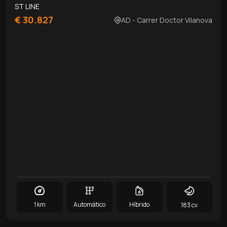
ST LINE
€ 30.827
AD - Carrer Doctor Vilanova
1 km
Automático
Híbrido
183 cv
0
/
10