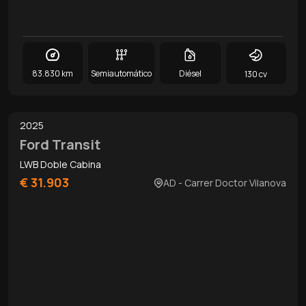
83.830 km
Semiautomático
Diésel
130 cv
0
/
12
2025
Ford Transit
LWB Doble Cabina
€ 31.903
AD - Carrer Doctor Vilanova