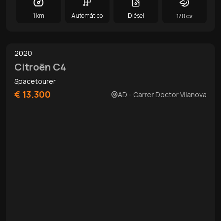
1 km
Automático
Diésel
170 cv
0
/
10
2020
Citroën C4
Spacetourer
€ 13.300
AD - Carrer Doctor Vilanova