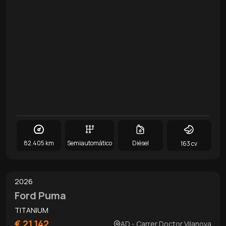
82.405 km
Semiautomático
Diésel
163 cv
0
/
14
2026
Ford Puma
TITANIUM
€ 21.142
AD - Carrer Doctor Vilanova