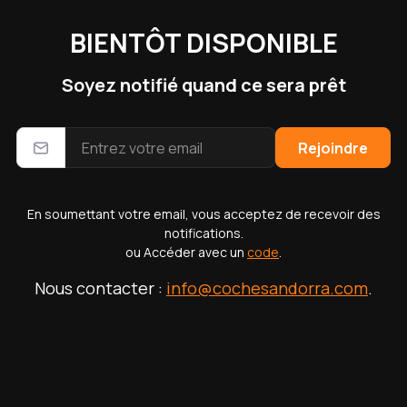
BIENTÔT DISPONIBLE
Soyez notifié quand ce sera prêt
Rejoindre
En soumettant votre email, vous acceptez de recevoir des
The requested page doesn't
notifications.
exist
ou Accéder avec un
code
.
Nous contacter :
info@cochesandorra.com
.
Go to homepage
Contact Us